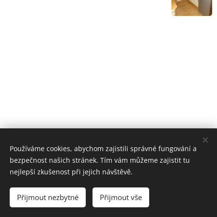
Používáme cookies, abychom zajistili správné fungování a
bezpečnost našich stránek. Tím vám můžeme zajistit tu
nejlepší zkušenost při jejich návštěvě.
© 2021
Monika Maděrová - Remax Zlatý domov, tel. 776 774
723, monika.maderova@re-max.cz, IČ: 02872366
Přijmout nezbytné
Přijmout vše
Všechna práva vyhrazena
Cookies