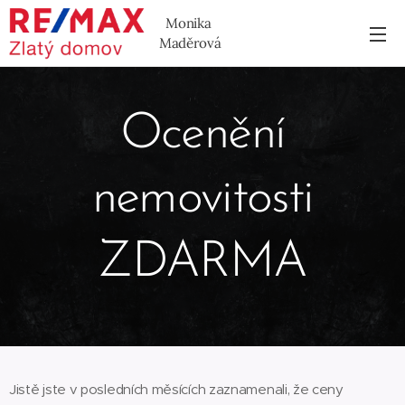
Monika
Maděrová
Ocenění
nemovitosti
ZDARMA
Jistě jste v posledních měsících zaznamenali, že ceny