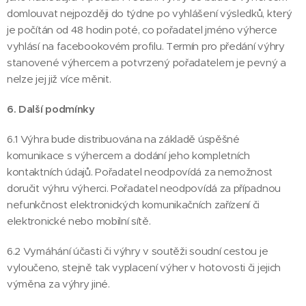
domlouvat nejpozději do týdne po vyhlášení výsledků, který
je počítán od 48 hodin poté, co pořadatel jméno výherce
vyhlásí na facebookovém profilu. Termín pro předání výhry
stanovené výhercem a potvrzený pořadatelem je pevný a
nelze jej již více měnit.
6. Další podmínky
6.1 Výhra bude distribuována na základě úspěšné
komunikace s výhercem a dodání jeho kompletních
kontaktních údajů. Pořadatel neodpovídá za nemožnost
doručit výhru výherci. Pořadatel neodpovídá za případnou
nefunkčnost elektronických komunikačních zařízení či
elektronické nebo mobilní sítě.
6.2 Vymáhání účasti či výhry v soutěži soudní cestou je
vyloučeno, stejně tak vyplacení výher v hotovosti či jejich
výměna za výhry jiné.