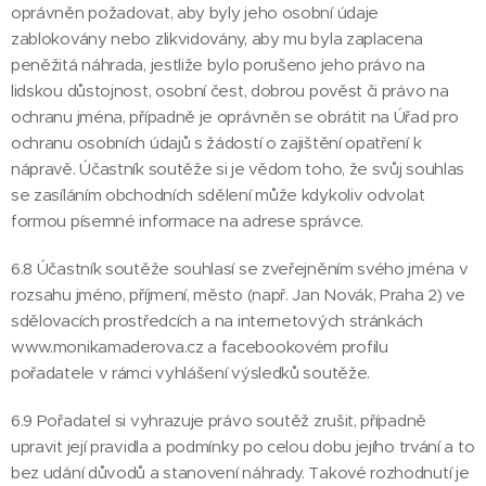
oprávněn požadovat, aby byly jeho osobní údaje
zablokovány nebo zlikvidovány, aby mu byla zaplacena
peněžitá náhrada, jestliže bylo porušeno jeho právo na
lidskou důstojnost, osobní čest, dobrou pověst či právo na
ochranu jména, případně je oprávněn se obrátit na Úřad pro
ochranu osobních údajů s žádostí o zajištění opatření k
nápravě. Účastník soutěže si je vědom toho, že svůj souhlas
se zasíláním obchodních sdělení může kdykoliv odvolat
formou písemné informace na adrese správce.
6.8 Účastník soutěže souhlasí se zveřejněním svého jména v
rozsahu jméno, příjmení, město (např. Jan Novák, Praha 2) ve
sdělovacích prostředcích a na internetových stránkách
www.monikamaderova.cz a facebookovém profilu
pořadatele v rámci vyhlášení výsledků soutěže.
6.9 Pořadatel si vyhrazuje právo soutěž zrušit, případně
upravit její pravidla a podmínky po celou dobu jejího trvání a to
bez udání důvodů a stanovení náhrady. Takové rozhodnutí je