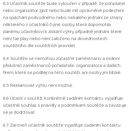
6.3 Účastník soutěže bude vyloučen v případě, že pořadatel
nebo organizátor zjistí nebo bude mít oprávněné podezření
na spáchání podvodného nebo nekalého jednání ze strany
některého z účastníků či jiné osoby, která dopomohla
danému účastníkovi k získání výhry, případně jednání, které
není fair play nebo není založeno na dovednostech
soutěžícího dle soutěžních pravidel.
6.4 Soutěže se nemohou zúčastnit zaměstnanci a rodinní
příslušníci zaměstnanců pořadatele, organizátora a dalších
firem, které se podílejí na této soutěži, ani osoby jim blízké.
6.5 Reklamovat výhru není možné.
6.6 Účastí v soutěži, konkrétně zadáním kontaktu, vyjadřuje
účastník souhlas s pravidly a podmínkami soutěže a zavazuje
se je dodržovat.
6.7 Zároveň účastník soutěže vyjadřuje zadáním kontaktu