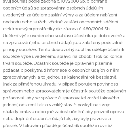
svůj souhlas podle zákona č. 101/2000 Sb. o ochraně
osobních údajů se zpracováním osobních údajů jím
uvedených za účelem zaslání výhry a za účelem nabízení
obchodu nebo služeb, včetně zasílání obchodních sdělení
elektronickými prostředky dle zákona č. 480/2004 Sb.
Udělení výše uvedeného souhlasu účastníka je dobrovolné a
na zpracování jeho osobních údajů jsou založeny podstatné
principy soutěže. Tento dobrovolný souhlas uděluje účastník
soutěže výše uvedenému správci na období 1 rok od konce
trvání soutěže. Účastník soutěže je oprávněn písemně
požádat o poskytnutí informace o osobních údajích o něm
zpracovávaných, a to jednou za kalendářní rok bezplatně,
jinak za přiměřenou úhradu. V případě porušení povinností
správcem nebo zpracovatelem je účastník soutěže oprávněn
požadovat, aby se správce či zpracovatel zdržel takového
jednání, odstranil takto vzniklý stav či poskytl na svoje
náklady omluvu nebo jiné zadostiučinění, aby provedl opravu
nebo doplnění osobních údajů tak, aby byly pravdivé a
přesné. V takovém případě je účastník soutěže rovněž